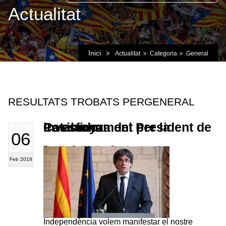
Actualitat
Inici
Actualitat
Categoria
General
RESULTATS TROBATS PERGENERAL
Posicionament per la investidura del President de Catalunya
06
Des de Solidaritat Catalana per la
Feb 2018
Independència volem manifestar el nostre