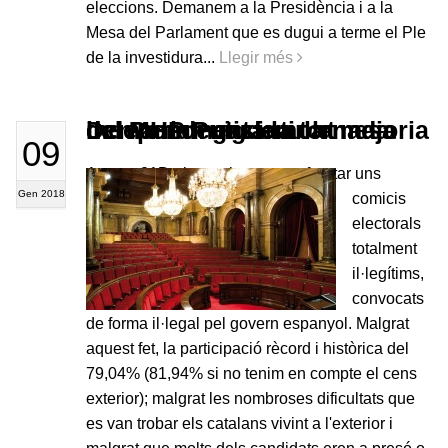
eleccions. Demanem a la Presidència i a la
Mesa del Parlament que es dugui a terme el Ple
de la investidura...
Llegir més
Demanem garantir la majoria independentista a la mesa del Parlament i la tornada del MHP Puigdemont
09
Aquest 21D els catalans vam afrontar uns
Gen 2018
comicis
electorals
totalment
il·legítims,
convocats
de forma il·legal pel govern espanyol. Malgrat
aquest fet, la participació rècord i històrica del
79,04% (81,94% si no tenim en compte el cens
exterior); malgrat les nombroses dificultats que
es van trobar els catalans vivint a l'exterior i