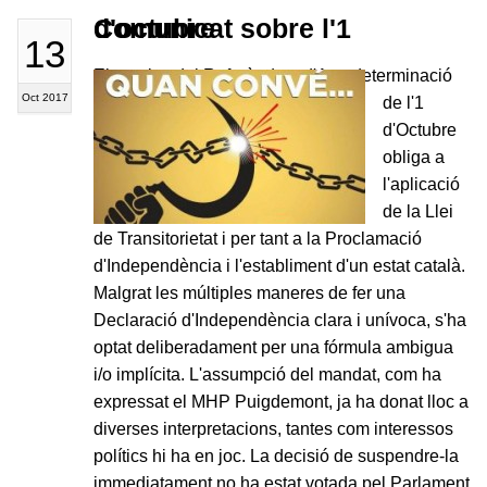
Comunicat sobre l'1 d'octubre
13
El resultat del Referèndum d'Autodeterminació
Oct 2017
de l'1
d'Octubre
obliga a
l'aplicació
de la Llei
de Transitorietat i per tant a la Proclamació
d'Independència i l'establiment d'un estat català.
Malgrat les múltiples maneres de fer una
Declaració d'Independència clara i unívoca, s'ha
optat deliberadament per una fórmula ambigua
i/o implícita. L'assumpció del mandat, com ha
expressat el MHP Puigdemont, ja ha donat lloc a
diverses interpretacions, tantes com interessos
polítics hi ha en joc. La decisió de suspendre-la
immediatament no ha estat votada pel Parlament