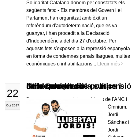
Solidaritat Catalana donem per constatats els
següents fets: • Els membres del Govern i el
Parlament han organitzat amb èxit un
referèndum d'autodeterminació, que es va
guanyar, i han procedit a la Declaració
d'Independència del dia 27 d'octubre. Per
aquests fets s'exposen a la repressió espanyola
en forma de condemnes penals llargues, multes
econòmiques o inhabilitacions...
Llegir més
Sobre els presos polítics i l'aixecament de la suspensió de la Declaració d'Independència
22
Després del segrest dels presidents de l'ANC i
Oct 2017
Òmnium,
Jordi
Sànchez i
Jordi