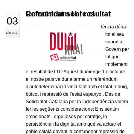
Comunicat sobre el Referèndum i el resultat
03
Solidaritat Catalana per la Independència dóna
Oct 2017
tot el seu
suport al
Govern per
tal que
implementi
el resultat de l'1O Aquest diumenge 1 d'octubre
el nostre país va dur a terme un referèndum
d'autodeterminació vinculant amb el total rebuig,
boicot i repressió de l'estat espanyol. Des de
Solidaritat Catalana per la Independència volem
fer les següents consideracions: Ens sentim
emocionats i orgullosos pel coratge, la
persistència i la dignitat amb què va actuar el
poble català davant la contundent repressió de