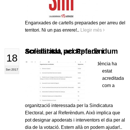
Enganxades de cartells preparades per arreu del
territori. Ni un pas enrere!..
Llegir més
Solidaritat, acceptada i acreditada pel Referèndum
18
Solidaritat Catalana per la Independència ha
Set 2017
estat
acreditada
com a
organització interessada per la Sindicatura
Electoral, per al Referèndum. Això implica que
pot designar apoderats i interventors el dia per al
dia de la votació. Estem allà on podem ajudar!..