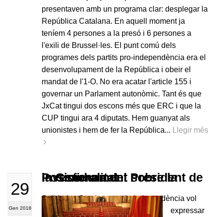
presentaven amb un programa clar: desplegar la
República Catalana. En aquell moment ja
teníem 4 persones a la presó i 6 persones a
l'exili de Brussel·les. El punt comú dels
programes dels partits pro-independència era el
desenvolupament de la República i obeir el
mandat de l'1-O. No era acatar l'article 155 i
governar un Parlament autonòmic. Tant és que
JxCat tingui dos escons més que ERC i que la
CUP tingui ara 4 diputats. Hem guanyat als
unionistes i hem de fer la República...
Llegir més
Posicionament sobre la investidura del President de la Generalitat
29
Solidaritat Catalana per la Independència vol
Gen 2018
expressar