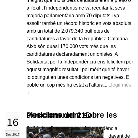
malgrat que molts dels candidats eren a presó o
a l'exili, l'independentisme va reeditar la seva
majoria parlamentària amb 70 diputats i va
assolir també un rècord històric en vots absoluts
amb un total de 2.079.340 butlletes de
candidatures a favor de la República Catalana.
Això són quasi 170.000 vots més que les
candidatures declaradament unionistes. A
Solidaritat per la Independència ens felicitem per
aquest magnífic resultat i pel mèrit que té haver-
lo obtingut en unes condicions tan negatives. El
poble un cop més ha estat a l'altura...
Llegir més
Posicionament sobre les eleccions del 21D
16
Solidaritat Catalana per la Independència
Des 2017
davant de