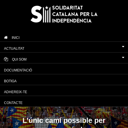
INICI
ACTUALITAT
QUI SOM
DOCUMENTACIÓ
BOTIGA
ADHEREIX-TE
CONTACTE
L’únic camí possible per