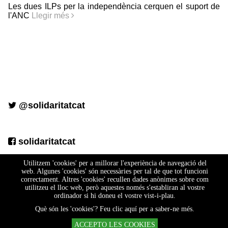
Les dues ILPs per la independència cerquen el suport de
l'ANC
Llegir més
@solidaritatcat
solidaritatcat
Utilitzem 'cookies' per a millorar l'experiència de navegació del
web. Algunes 'cookies' són necessàries per tal de que tot funcioni
correctament. Altres 'cookies' recullen dades anònimes sobre com
utilitzeu el lloc web, però aquestes només s'establiran al vostre
ordinador si hi doneu el vostre vist-i-plau.
Què són les 'cookies'? Feu clic aquí per a saber-ne més.
|
|
Disseny web
Política de cookies
Termes legals
ACCEPTO LES COOKIES