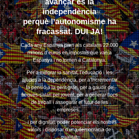
avançar és la
independència
perquè l’autonomisme ha
fracassat. DUI JA!
Cada any Espanya pren als catalans 22.000
milions d’euros en impostos que van a
Espanya i no tornen a Catalunya.
Per a millorar la sanitat, l'educació i les
ajudes a la dependència, per a incrementar
la pensió a la gent gran, per a gaudir de
beques-salari pel jovent, per a generar llocs
de treball i assegurar el futur de les
empreses...
... i per dignitat, poder potenciar els nostres
valors i disposar d'una democràcia de
qualitat.