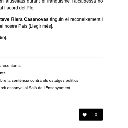
ren afusellats durant el franquisme l’alcaldessa no
al l’acord del Ple.
teve Riera Casanovas
tinguin el reconeixement i
el nostre País [
Llegir més
].
dio
].
presentants
nts
re la sentència contra els ostatges polítics
èrcit espanyol al Saló de l'Ensenyament
0