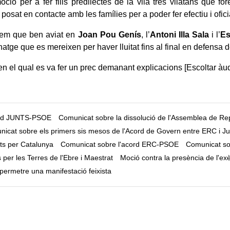
ció per a fer fills predilectes de la vila tres vilatans que fo
 posat en contacte amb les famílies per a poder fer efectiu i ofici
em que ben aviat en
Joan Pou Genís
, l’
Antoni Illa Sala
i l’
Es
tge que es mereixen per haver lluitat fins al final en defensa d
en el qual es va fer un prec demanant explicacions [
Escoltar àu
ord JUNTS-PSOE
Comunicat sobre la dissolució de l'Assemblea de Re
icat sobre els primers sis mesos de l'Acord de Govern entre ERC i Ju
ts per Catalunya
Comunicat sobre l'acord ERC-PSOE
Comunicat sob
 per les Terres de l'Ebre i Maestrat
Moció contra la presència de l'ex
ermetre una manifestació feixista