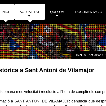
INICI
ACTUALITAT
QUI SOM
DOCUMENTACIÓ
Inici
Actualitat
tòrica a Sant Antoni de Vilamajor
i
demana més velocitat i resolució a l’hora de complir els compr
rmació a SANT ANTONI DE VILAMAJOR denuncia que després d