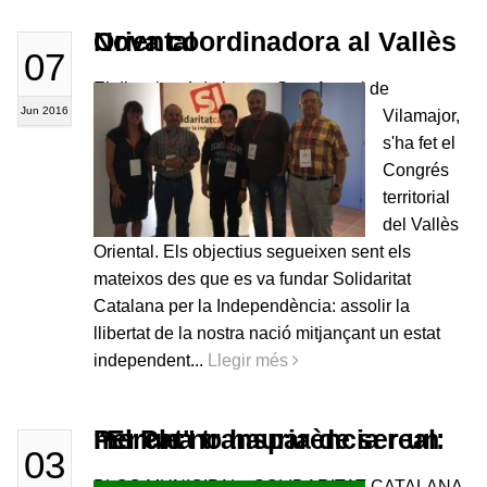
Nova coordinadora al Vallès Oriental
07
El dissabte 4 de juny, a Sant Antoni de
Jun 2016
Vilamajor,
s'ha fet el
Congrés
territorial
del Vallès
Oriental. Els objectius segueixen sent els
mateixos des que es va fundar Solidaritat
Catalana per la Independència: assolir la
llibertat de la nostra nació mitjançant un estat
independent.​..
Llegir més
Per una transparència real: "El Ple no hauria de ser un mercat"
03
BLOC MUNICIPAL - SOLIDARITAT CATALANA