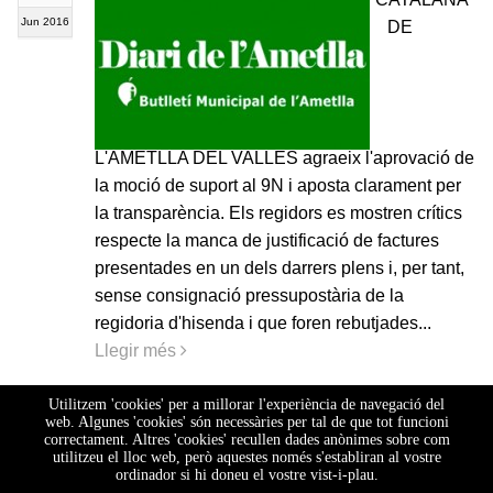
Jun 2016
DE
L'AMETLLA DEL VALLÈS agraeix l'aprovació de
la moció de suport al 9N i aposta clarament per
la transparència. Els regidors es mostren crítics
respecte la manca de justificació de factures
presentades en un dels darrers plens i, per tant,
sense consignació pressupostària de la
regidoria d'hisenda i que foren rebutjades...
Llegir més
Utilitzem 'cookies' per a millorar l'experiència de navegació del
web. Algunes 'cookies' són necessàries per tal de que tot funcioni
correctament. Altres 'cookies' recullen dades anònimes sobre com
1
2
utilitzeu el lloc web, però aquestes només s'establiran al vostre
ordinador si hi doneu el vostre vist-i-plau.