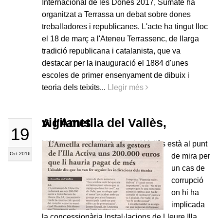
Internacional de les Dones 2017, Súmate ha
organitzat a Terrassa un debat sobre dones
treballadores i republicanes. L'acte ha tingut lloc
el 18 de març a l'Ateneu Terrassenc, de llarga
tradició republicana i catalanista, que va
destacar per la inauguració el 1884 d'unes
escoles de primer ensenyament de dibuix i
teoria dels teixits...
Llegir més
A l'Ametlla del Vallès, vigilants
19
L'Ajuntament de l'Ametlla del Vallès està al punt
Oct 2016
de mira per
un cas de
corrupció
on hi ha
implicada
la concessionària Instal·lacions de Lleure Illa