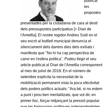
publicar
les
propostes
presentades per la ciutadania de cara al destí
dels pressupostos participatius [+ Diari de
l'Ametlla]. El nostre regidor Andreu Sulé en el
seu escrit al butlletí municipal denuncia el
silenciament dels darrers dies dels exiliats i
manifesta que "No hi ha cap perspectiva de
canvi en l'esfera política". Podeu llegir el seu
article publicat al Diari de l'Ametlla corresponent
al mes de juliol de 2018. En el número de
setembre explicita la necessitat de la
mobilització permanent vista la poca efectivitat
dels poders polítics actuals: "Ara bé, si no estem
a punt i prou ben mentalitzats, que vol dir, en
primer lloc, forçar mitjançant la pressió popular
que les formacions polítiques independentistes