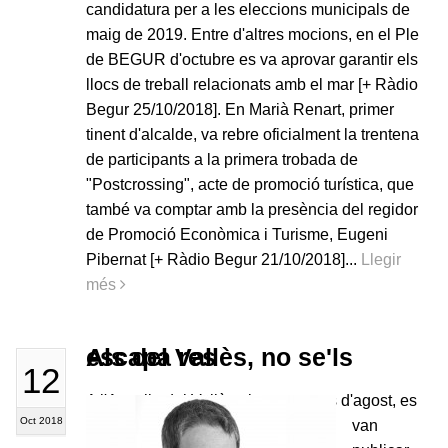
candidatura per a les eleccions municipals de
maig de 2019. Entre d'altres mocions, en el Ple
de BEGUR d'octubre es va aprovar garantir els
llocs de treball relacionats amb el mar [+ Ràdio
Begur 25/10/2018]. En Marià Renart, primer
tinent d'alcalde, va rebre oficialment la trentena
de participants a la primera trobada de
"Postcrossing", acte de promoció turística, que
també va comptar amb la presència del regidor
de Promoció Econòmica i Turisme, Eugeni
Pibernat [+ Ràdio Begur 21/10/2018]...
Llegir
més
Als del Vallès, no se'ls escapa res
12
A l'Ametlla del Vallès el passat mes d'agost, es
Oct 2018
van