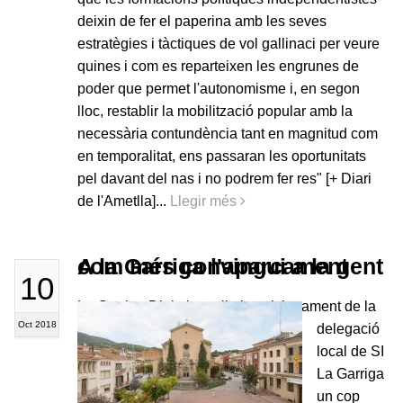
deixin de fer el paperina amb les seves
estratègies i tàctiques de vol gallinaci per veure
quines i com es reparteixen les engrunes de
poder que permet l'autonomisme i, en segon
lloc, restablir la mobilització popular amb la
necessària contundència tant en magnitud com
en temporalitat, ens passaran les oportunitats
pel davant del nas i no podrem fer res" [+ Diari
de l'Ametlla]...
Llegir més
A la Garriga l'aparcament com més convingui a la gent
10
La Garriga Digital recull el posicionament de la
Oct 2018
delegació
local de SI
La Garriga
un cop