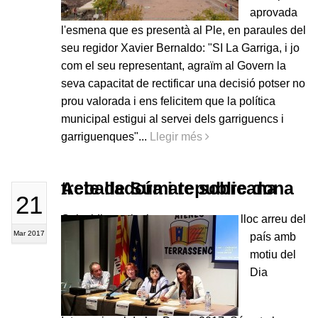
aprovada
l'esmena que es presentà al Ple, en paraules del
seu regidor Xavier Bernaldo: "SI La Garriga, i jo
com el seu representant, agraïm al Govern la
seva capacitat de rectificar una decisió potser no
prou valorada i ens felicitem que la política
municipal estigui al servei dels garriguencs i
garriguenques"...
Llegir més
Acte de Súmate sobre dona treballadora i republicana
21
Coincidint amb els actes que tenen lloc arreu del
Mar 2017
país amb
motiu del
Dia