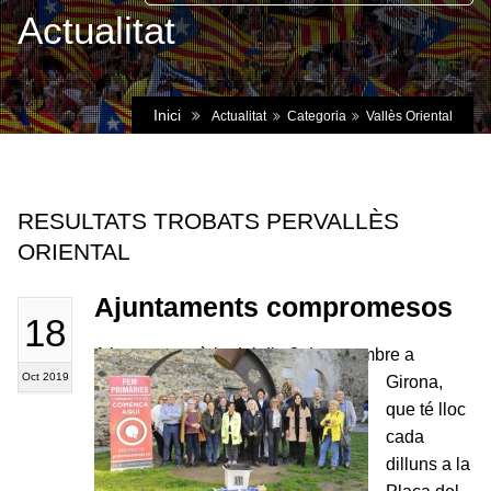
Actualitat
Inici
Actualitat
Categoria
Vallès Oriental
RESULTATS TROBATS PERVALLÈS
ORIENTAL
Ajuntaments compromesos
18
A la convocatòria del dia 2 de setembre a
Oct 2019
Girona,
que té lloc
cada
dilluns a la