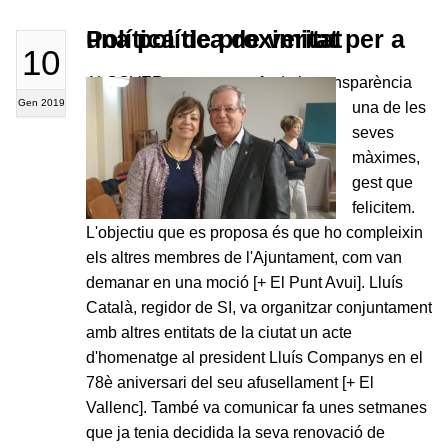
Política de proximitat per a una política de veritat
10
ALCOVER com sempre fa de la transparència
Gen 2019
una de les
seves
màximes,
gest que
felicitem.
L'objectiu que es proposa és que ho compleixin
els altres membres de l'Ajuntament, com van
demanar en una moció [+ El Punt Avui]. Lluís
Català, regidor de SI, va organitzar conjuntament
amb altres entitats de la ciutat un acte
d'homenatge al president Lluís Companys en el
78è aniversari del seu afusellament [+ El
Vallenc]. També va comunicar fa unes setmanes
que ja tenia decidida la seva renovació de