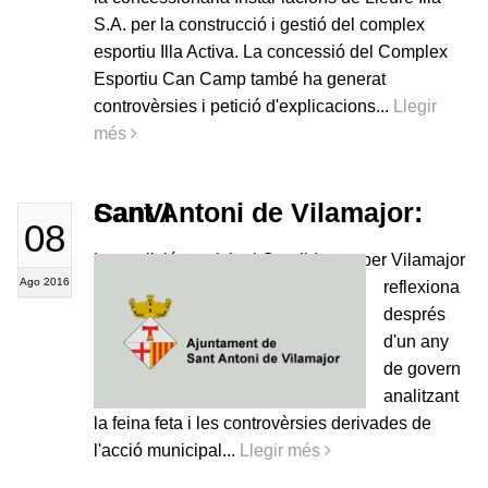
S.A. per la construcció i gestió del complex
esportiu Illa Activa. La concessió del Complex
Esportiu Can Camp també ha generat
controvèrsies i petició d'explicacions...
Llegir
més
Sant Antoni de Vilamajor: CanVi
08
La coalició municipal Candidatura per Vilamajor
Ago 2016
reflexiona
després
d'un any
de govern
analitzant
la feina feta i les controvèrsies derivades de
l'acció municipal...
Llegir més