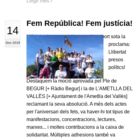
Llegir més
Fem República! Fem justícia!
14
Múltiples han estat els actes de suport sota la
Gen 2019
proclama:
Llibertat
presos
polítics!
Destaquem la moció aprovada pel Ple de
BEGUR [+ Ràdio Begur] i la de L'AMETLLA DEL
VALLÈS [+ Ajuntament de l'Ametlla del Vallès]
reclamant la seva absolució. A més dels actes
per l'aniversari dels fets, va haver-hi tot tipus de
manifestacions, concentracions, lectures,
marxes... i moltes contribucions a la caixa de
solidaritat. Múltiples adhesions també va