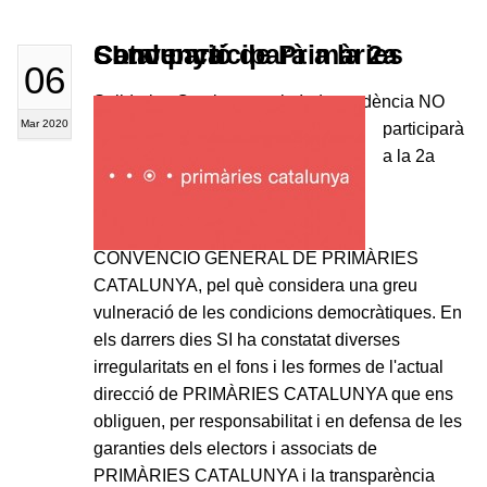
SI no participarà a la 2a Convenció de Primàries Catalunya
06
Solidaritat Catalana per la Independència NO
Mar 2020
participarà
a la 2a
CONVENCIÓ GENERAL DE PRIMÀRIES
CATALUNYA, pel què considera una greu
vulneració de les condicions democràtiques. En
els darrers dies SI ha constatat diverses
irregularitats en el fons i les formes de l'actual
direcció de PRIMÀRIES CATALUNYA que ens
obliguen, per responsabilitat i en defensa de les
garanties dels electors i associats de
PRIMÀRIES CATALUNYA i la transparència