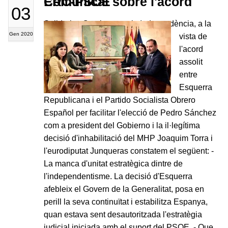
Comunicat sobre l'acord ERC-PSOE
03
Solidaritat Catalana per la Independència, a la
Gen 2020
vista de
l'acord
assolit
entre
Esquerra
Republicana i el Partido Socialista Obrero
Español per facilitar l'elecció de Pedro Sánchez
com a president del Gobierno i la il·legítima
decisió d'inhabilitació del MHP Joaquim Torra i
l'eurodiputat Junqueras constatem el següent: -
La manca d'unitat estratègica dintre de
l'independentisme. La decisió d'Esquerra
afebleix el Govern de la Generalitat, posa en
perill la seva continuïtat i estabilitza Espanya,
quan estava sent desautoritzada l'estratègia
judicial iniciada amb el suport del PSOE. - Que