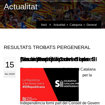
Actualitat
Inici
Actualitat
Categoria
General
RESULTATS TROBATS PERGENERAL
Els adherits aproven que SI formi part del Consell de Govern ampliat del Consell per la República
15
Els adherits aproven que Solidaritat Catalana
Set 2020
per la
Independència formi part del Consell de Govern