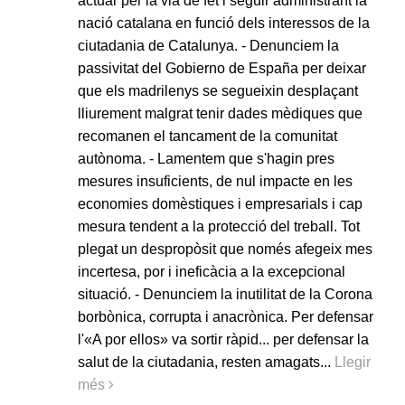
actuar per la via de fet i seguir administrant la
nació catalana en funció dels interessos de la
ciutadania de Catalunya. - Denunciem la
passivitat del Gobierno de España per deixar
que els madrilenys se segueixin desplaçant
lliurement malgrat tenir dades mèdiques que
recomanen el tancament de la comunitat
autònoma. - Lamentem que s'hagin pres
mesures insuficients, de nul impacte en les
economies domèstiques i empresarials i cap
mesura tendent a la protecció del treball. Tot
plegat un despropòsit que només afegeix mes
incertesa, por i ineficàcia a la excepcional
situació. - Denunciem la inutilitat de la Corona
borbònica, corrupta i anacrònica. Per defensar
l'«A por ellos» va sortir ràpid... per defensar la
salut de la ciutadania, resten amagats...
Llegir
més