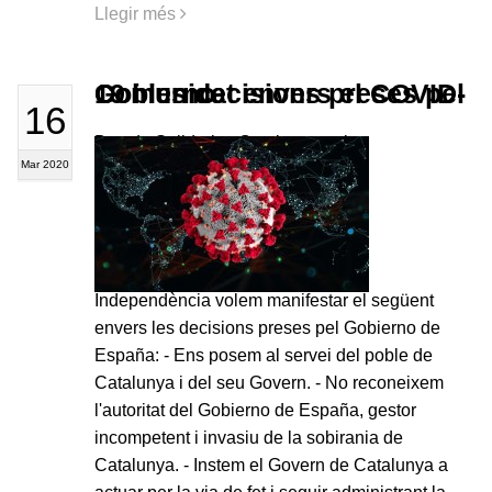
Llegir més
Comunicat envers el COVID-19 i les decisions preses pel Gobierno
16
Des de Solidaritat Catalana per la
Mar 2020
Independència volem manifestar el següent
envers les decisions preses pel Gobierno de
España: - Ens posem al servei del poble de
Catalunya i del seu Govern. - No reconeixem
l'autoritat del Gobierno de España, gestor
incompetent i invasiu de la sobirania de
Catalunya. - Instem el Govern de Catalunya a