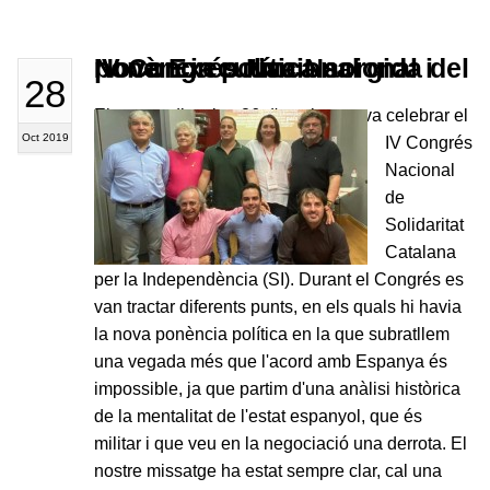
Nova Executiva Nacional i ponència política sorgida del IV Congrés Nacional
28
El passat dissabte 26 d'octubre es va celebrar el
Oct 2019
IV Congrés
Nacional
de
Solidaritat
Catalana
per la Independència (SI). Durant el Congrés es
van tractar diferents punts, en els quals hi havia
la nova ponència política en la que subratllem
una vegada més que l'acord amb Espanya és
impossible, ja que partim d'una anàlisi històrica
de la mentalitat de l'estat espanyol, que és
militar i que veu en la negociació una derrota. El
nostre missatge ha estat sempre clar, cal una