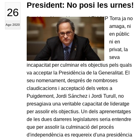
President: No posi les urnes!
26
President: No posi les urnes! El MHP Torra ja no
Ago 2020
amaga, ni
en públic
ni en
privat, la
seva
incapacitat per culminar els objectius pels quals
va acceptar la Presidència de la Generalitat. El
seu nomenament, després de nombroses
claudicacions i acceptació dels vetos a
Puigdemont, Jordi Sánchez i Jordi Turull, no
presagiava una veritable capacitat de lideratge
per assolir els objectius. Un dels aprenentatges
de les dues darreres legislatures seria entendre
que per assolir la culminació del procés
d'independència es requereix d'una presidència