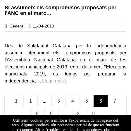
SI assumeix els compromisos proposats per
l'ANC en el marc…
General
11-04-2019
Des de Solidaritat Catalana per la Independència
assumim plenament els compromisos proposats per
l'Assemblea Nacional Catalana en el marc de les
eleccions municipals de 2019, en el document "Eleccions
municipals 2019, és temps per preparar la
independència"...
Llegir més
1
...
3
4
5
6
7
8
9
...
21
Utilitzem 'cookies' per a millorar l'experiència de navegació del
web. Algunes 'cookies' són necessàries per tal de que tot funcioni
correctament. Altres 'cookies' recullen dades anònimes sobre com