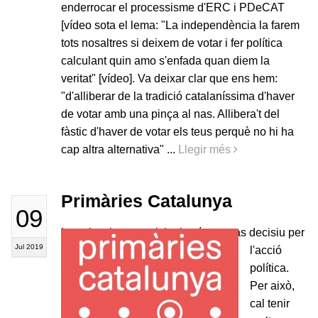
enderrocar el processisme d'ERC i PDeCAT
[vídeo sota el lema: "La independència la farem
tots nosaltres si deixem de votar i fer política
calculant quin amo s'enfada quan diem la
veritat" [vídeo]. Va deixar clar que ens hem:
"d'alliberar de la tradició catalaníssima d'haver
de votar amb una pinça al nas. Allibera't del
fàstic d'haver de votar els teus perquè no hi ha
cap altra alternativa" ...
Llegir més
Primàries Catalunya
09
Les eleccions municipals són un pas decisiu per
Jul 2019
l'acció
política.
Per això,
cal tenir