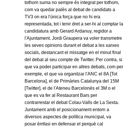
tothom suma no sempre és integrat per tothom,
com va quedar palès al debat de candidats a
TV3 on era l'única força que no hi era
representada, tot i tenir dret a ser-hi al comptar la
candidatura amb Gerard Ardanuy, regidor a
l'Ajuntament. Jordi Graupera va voler transmetre
les seves opinions durant el debat a les xarxes
socials, destancant el missatge en el minut final
del debat al seu compte de Twitter. Per contra, si
que va poder participar en altres debats, com per
exemple, el que va organitzar l'ANC el 8A [Tot
Barcelona], el de Primàries Catalunya del 15M
[Twitter], el de l'Ateneu Barcelonès el 3M o el
que es va fer al Restaurant Bars per
contrarrestar el debat Colau-Valls de La Sexta.
Juntament amb el posicionament entorn a
diversos aspectes de política municipal, va
posar èmfasi en defensar el perquè cal