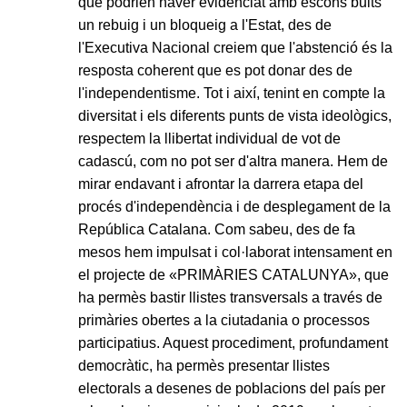
que podrien haver evidenciat amb escons buits
un rebuig i un bloqueig a l'Estat, des de
l'Executiva Nacional creiem que l'abstenció és la
resposta coherent que es pot donar des de
l'independentisme. Tot i així, tenint en compte la
diversitat i els diferents punts de vista ideològics,
respectem la llibertat individual de vot de
cadascú, com no pot ser d'altra manera. Hem de
mirar endavant i afrontar la darrera etapa del
procés d'independència i de desplegament de la
República Catalana. Com sabeu, des de fa
mesos hem impulsat i col·laborat intensament en
el projecte de «PRIMÀRIES CATALUNYA», que
ha permès bastir llistes transversals a través de
primàries obertes a la ciutadania o processos
participatius. Aquest procediment, profundament
democràtic, ha permès presentar llistes
electorals a desenes de poblacions del país per