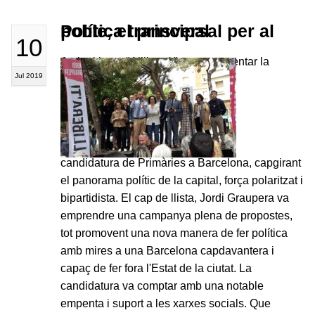
Política transversal per al poble, el principal
10
Amb el lema "Allibera't" es va presentar la
Jul 2019
candidatura de Primàries a Barcelona, capgirant
el panorama polític de la capital, força polaritzat i
bipartidista. El cap de llista, Jordi Graupera va
emprendre una campanya plena de propostes,
tot promovent una nova manera de fer política
amb mires a una Barcelona capdavantera i
capaç de fer fora l'Estat de la ciutat. La
candidatura va comptar amb una notable
empenta i suport a les xarxes socials. Que