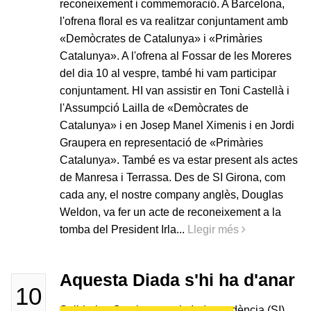
reconeixement i commemoració. A Barcelona,
l'ofrena floral es va realitzar conjuntament amb
«Demòcrates de Catalunya» i «Primàries
Catalunya». A l'ofrena al Fossar de les Moreres
del dia 10 al vespre, també hi vam participar
conjuntament. HI van assistir en Toni Castellà i
l'Assumpció Lailla de «Demòcrates de
Catalunya» i en Josep Manel Ximenis i en Jordi
Graupera en representació de «Primàries
Catalunya». També es va estar present als actes
de Manresa i Terrassa. Des de SI Girona, com
cada any, el nostre company anglès, Douglas
Weldon, va fer un acte de reconeixement a la
tomba del President Irla...
Llegir més
Aquesta Diada s'hi ha d'anar
10
Solidaritat Catalana per la Independència (SI)