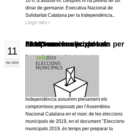
10 h, a assistir-hi. Després hi ha previst fer un
dinar de germanor. Executiva Nacional de
Solidaritat Catalana per la Independència..
Llegir més
SI assumeix els compromisos proposats per l'ANC en el marc de les eleccions municipals de 2019
11
Des de Solidaritat Catalana per la
Abr 2019
Independència assumim plenament els
compromisos proposats per l'Assemblea
Nacional Catalana en el marc de les eleccions
municipals de 2019, en el document "Eleccions
municipals 2019, és temps per preparar la