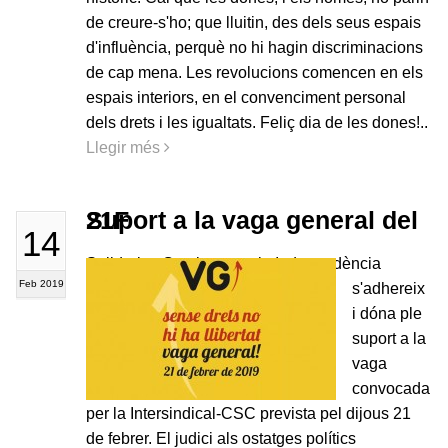
de creure-s'ho; que lluitin, des dels seus espais
d'influència, perquè no hi hagin discriminacions
de cap mena. Les revolucions comencen en els
espais interiors, en el convenciment personal
dels drets i les igualtats. Feliç dia de les dones!..
Llegir més
Suport a la vaga general del 21F
14
Solidaritat Catalana per la Independència
Feb 2019
s'adhereix
i dóna ple
suport a la
vaga
convocada
per la Intersindical-CSC prevista pel dijous 21
de febrer. El judici als ostatges polítics