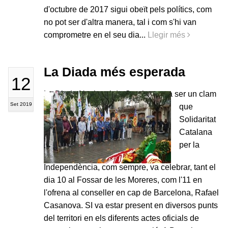
d'octubre de 2017 sigui obeït pels polítics, com
no pot ser d'altra manera, tal i com s'hi van
comprometre en el seu dia...
Llegir més
La Diada més esperada
12
La Diada Nacional de Catalunya va ser un clam
Set 2019
que
Solidaritat
Catalana
per la
Independència, com sempre, va celebrar, tant el
dia 10 al Fossar de les Moreres, com l'11 en
l'ofrena al conseller en cap de Barcelona, Rafael
Casanova. SI va estar present en diversos punts
del territori en els diferents actes oficials de