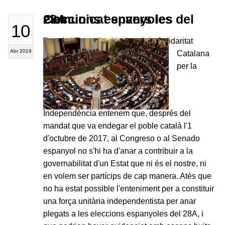
Comunicat envers les eleccions espanyoles del 28A
10
Des de l'Executiva Nacional de Solidaritat
Abr 2019
Catalana
per la
Independència entenem que, després del
mandat que va endegar el poble català l'1
d'octubre de 2017, al Congreso o al Senado
espanyol no s'hi ha d'anar a contribuir a la
governabilitat d'un Estat que ni és el nostre, ni
en volem ser partícips de cap manera. Atès que
no ha estat possible l'enteniment per a constituir
una força unitària independentista per anar
plegats a les eleccions espanyoles del 28A, i