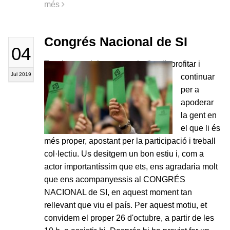
més
Congrés Nacional de SI
04
Tot el potencial aconseguit s'ha d'aprofitar i
Jul 2019
continuar
per a
apoderar
la gent en
el que li és
més proper, apostant per la participació i treball
col·lectiu. Us desitgem un bon estiu i, com a
actor importantíssim que ets, ens agradaria molt
que ens acompanyessis al CONGRÉS
NACIONAL de SI, en aquest moment tan
rellevant que viu el país. Per aquest motiu, et
convidem el proper 26 d'octubre, a partir de les