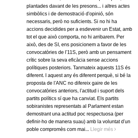
plantades davant de les presons... i altres actes
simbòlics i de demostració d'opinió, són
necessaris, però no suficients. Si no hi ha
accions decidides per a esdevenir un Estat, amb
tot el que això comporta, no hi arribarem. Per
això, des de SI, ens posicionem a favor de les
convocatòries de l'11S, però amb un pensament
crític sobre la seva eficàcia sense accions
polítiques posteriors. Tanmateix aquests 11S és
diferent. I aquest any és diferent perquè, si bé la
proposta de l'ANC no difereix gaire de les
convocatòries anteriors, l'actitud i suport dels
partits polítics sí que ha canviat. Els partits
sobiranistes representats al Parlament estan
demostrant una actitud poc respectuosa (per
definir-ho de manera suau) amb la voluntat d'un
poble compromès com mai...
Llegir més