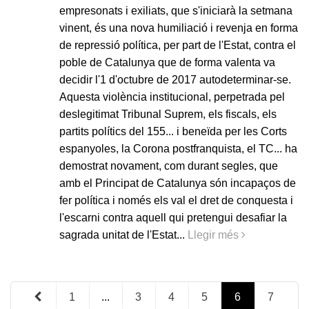
empresonats i exiliats, que s'iniciarà la setmana
vinent, és una nova humiliació i revenja en forma
de repressió política, per part de l'Estat, contra el
poble de Catalunya que de forma valenta va
decidir l'1 d'octubre de 2017 autodeterminar-se.
Aquesta violència institucional, perpetrada pel
deslegitimat Tribunal Suprem, els fiscals, els
partits polítics del 155... i beneïda per les Corts
espanyoles, la Corona postfranquista, el TC... ha
demostrat novament, com durant segles, que
amb el Principat de Catalunya són incapaços de
fer política i només els val el dret de conquesta i
l'escarni contra aquell qui pretengui desafiar la
sagrada unitat de l'Estat...
Llegir més
1
...
3
4
5
6
7