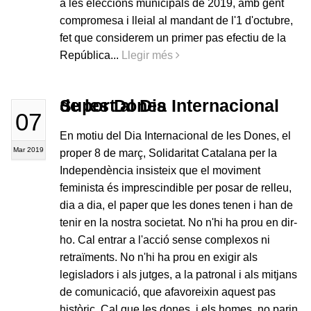
a les eleccions municipals de 2019, amb gent
compromesa i lleial al mandant de l'1 d'octubre,
fet que considerem un primer pas efectiu de la
República...
Llegir més
Suport al Dia Internacional de les Dones
07
En motiu del Dia Internacional de les Dones, el
Mar 2019
proper 8 de març, Solidaritat Catalana per la
Independència insisteix que el moviment
feminista és imprescindible per posar de relleu,
dia a dia, el paper que les dones tenen i han de
tenir en la nostra societat. No n'hi ha prou en dir-
ho. Cal entrar a l'acció sense complexos ni
retraïments. No n'hi ha prou en exigir als
legisladors i als jutges, a la patronal i als mitjans
de comunicació, que afavoreixin aquest pas
històric. Cal que les dones, i els homes, no parin