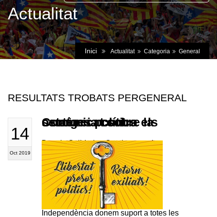
Actualitat
Inici
Actualitat
Categoria
General
RESULTATS TROBATS PERGENERAL
Comunicat sobre la sentència contra els ostatges polítics
14
Des de Solidaritat Catalana per la
Oct 2019
Independència donem suport a totes les