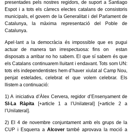
presentades pels nostres regidors, de suport a Santiago
Espot i a tots els càrrecs electes catalans de consistoris
municipals, el govern de la Generalitat i del Parlament de
Catalunya, la màxima representació del Poble de
Catalunya.
Apel·lant a la democràcia és impossible que es pugui
actuar de manera tan irrespectuosa: fins on estan
disposats a arribar no ho sabem. El que sí sabem és que
els Catalans continuarem lluitant i endavant. Tots som UN:
tots els independentistes hem d’haver xiulat al Camp Nou,
penjat estelades, celebrat el que volem celebrar. Els
llistem a continuació:
1) A iniciativa d’Àlex Cervera, regidor d’Ensenyament de
SI-La Ràpita
[+article 1 a l’Unilateral]
[+article 2 a
l’Unilateral]
.
2) El 4 de novembre conjuntament amb els grups de la
CUP i Esquerra a
Alcover
també aprovava la moció a