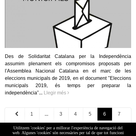
Des de Solidaritat Catalana per la Independència
assumim plenament els compromisos proposats per
l'Assemblea Nacional Catalana en el marc de les
eleccions municipals de 2019, en el document "Eleccions
municipals 2019, és temps per preparar la
independència"...
Llegir més
1
...
3
4
5
6
7
8
9
...
21
Utilitzem 'cookies' per a millorar l'experiència de navegació del
web. Algunes 'cookies' són necessàries per tal de que tot funcioni