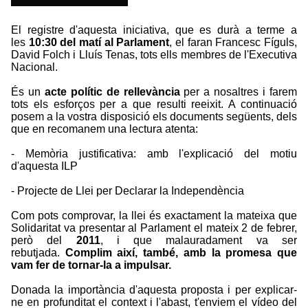
El registre d'aquesta iniciativa, que es durà a terme a
les
10:30 del matí al Parlament
, el faran Francesc Fíguls,
David Folch i Lluís Tenas, tots ells membres de l'Executiva
Nacional.
És un
acte polític de rellevància
per a nosaltres i farem
tots els esforços per a que resulti reeixit. A continuació
posem a la vostra disposició els documents següents, dels
que en recomanem una lectura atenta:
-
Memòria justificativa
: amb l'explicació del motiu
d'aquesta ILP
-
Projecte de Llei per Declarar la Independència
Com pots comprovar, la llei és exactament la mateixa que
Solidaritat va presentar al Parlament el mateix 2 de febrer,
però del
2011
, i que malauradament va ser
rebutjada.
Complim així, també, amb la promesa que
vam fer de tornar-la a impulsar.
Donada la importància d'aquesta proposta i per explicar-
ne en profunditat el context i l'abast, t'enviem el vídeo del