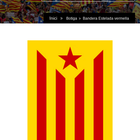
Inici
Botiga
Bandera Estelada vermella