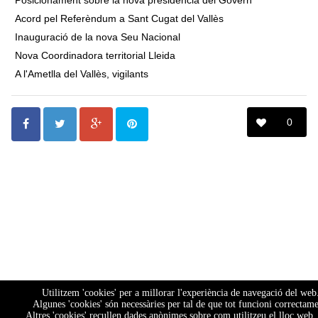
Posicionament sobre la nova presidència del Govern
Acord pel Referèndum a Sant Cugat del Vallès
Inauguració de la nova Seu Nacional
Nova Coordinadora territorial Lleida
A l'Ametlla del Vallès, vigilants
0
Utilitzem 'cookies' per a millorar l'experiència de navegació del web
Algunes 'cookies' són necessàries per tal de que tot funcioni correctame
Altres 'cookies' recullen dades anònimes sobre com utilitzeu el lloc web,